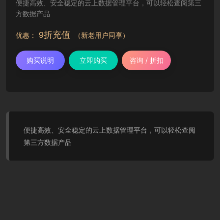
便捷高效、安全稳定的云上数据管理平台，可以轻松查阅第三
方数据产品
9折充值
优惠：
（新老用户同享）
购买说明
立即购买
咨询 / 折扣
便捷高效、安全稳定的云上数据管理平台，可以轻松查阅
第三方数据产品