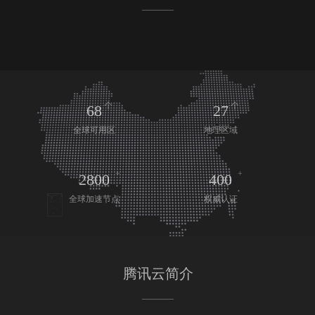
个
个
68
27
全球可用区
地理区域
+
+
2800
400
全球加速节点
权威认证
腾讯云简介