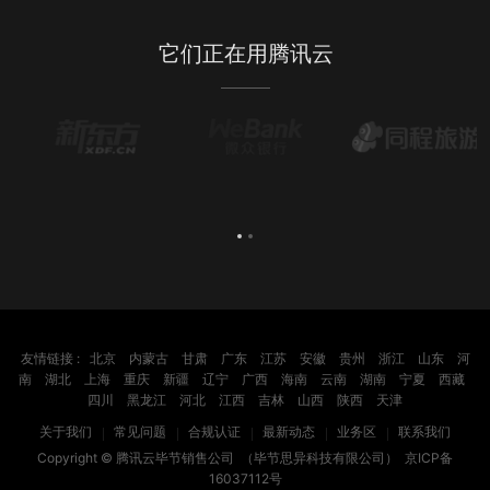
它们正在用腾讯云
友情链接 :
北京
内蒙古
甘肃
广东
江苏
安徽
贵州
浙江
山东
河
南
湖北
上海
重庆
新疆
辽宁
广西
海南
云南
湖南
宁夏
西藏
四川
黑龙江
河北
江西
吉林
山西
陕西
天津
关于我们
常见问题
合规认证
最新动态
业务区
联系我们
Copyright ©
腾讯云毕节销售公司
（毕节思异科技有限公司）
京ICP备
16037112号