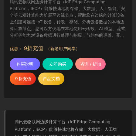
腾讯云物联网边缘计算平台（IoT Edge Computing
Platform，IECP）能够快速地将存储、大数据、人工智能、安
全等云端计算能力扩展至边缘节点，帮助您在边缘的计算设备
上创建可连接 IoT 设备，转发、存储、分析设备数据的本地边
缘计算节点。您可以方便地在本地使用云函数、AI 模型、流式
分析等能力对设备数据进行处理与响应，节约您的运维、开
发、网络带宽等成本消耗。
9折充值
优惠：
（新老用户同享）
购买说明
立即购买
咨询 / 折扣
９折充值
产品文档
腾讯云物联网边缘计算平台（IoT Edge Computing
Platform，IECP）能够快速地将存储、大数据、人工智