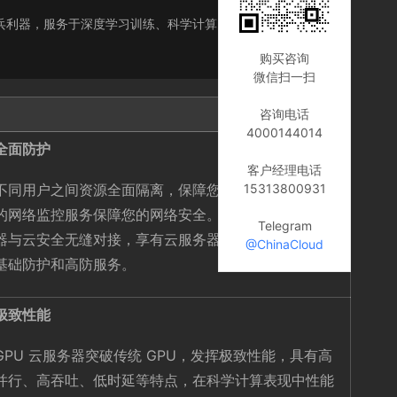
S 层的尖兵利器，服务于深度学习训练、科学计算、图形图像处理、
购买咨询
微信扫一扫
咨询电话
4000144014
全面防护
客户经理电话
15313800931
不同用户之间资源全面隔离，保障您的数据安全，完善
的网络监控服务保障您的网络安全。同时，GPU 云服务
Telegram
器与云安全无缝对接，享有云服务器同等的基础云安全
@ChinaCloud
基础防护和高防服务。
极致性能
GPU 云服务器突破传统 GPU，发挥极致性能，具有高
并行、高吞吐、低时延等特点，在科学计算表现中性能